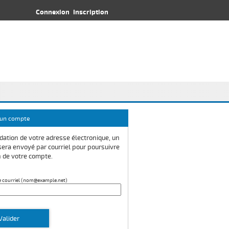
Connexion
Inscription
’un compte
dation de votre adresse électronique, un
sera envoyé par courriel pour poursuivre
n de votre compte.
e courriel (nom@example.net)
Valider