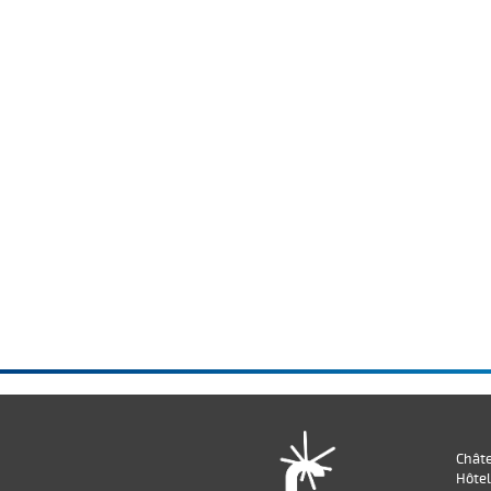
Chât
Hôtel