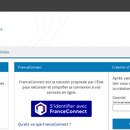
ne
iches
*
FranceConnect
Création d
Après vali
FranceConnect est la solution proposée par l’État
les
lien vous 
pour sécuriser et simplifier la connexion à vos
la créatio
services en ligne.
Courriel
Votre adress
S’identifier avec FranceConnect
Qu’est-ce que FranceConnect ?