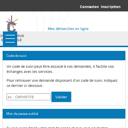
*
Connexion
Inscription
Mes démarches en ligne
Ouvrir le menu
Accueil
Code de suivi
Rendez-vous
Un code de suivi peut être associé à vos demandes, il facilite vos
échanges avec les services.
Mes fiches
Pour retrouver une demande disposant d’un code de suivi, indiquez
ce dernier ci-dessous :
Code de suivi
Valider
Mot de passe oublié