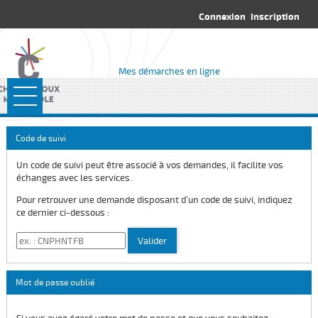
*
Connexion
Inscription
Mes démarches en ligne
Ouvrir le menu
Accueil
Code de suivi
Rendez-vous
Un code de suivi peut être associé à vos demandes, il facilite vos
échanges avec les services.
Mes fiches
Pour retrouver une demande disposant d’un code de suivi, indiquez
ce dernier ci-dessous :
Code de suivi
Valider
Mot de passe oublié